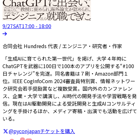
9/27
SAT
17:00 - 18:00
合同会社 Hundreds 代表 / エンジニア・研究者・作家
「生成AIに育てられた第一世代」を掲げ、大学４年時に
ChatGPTを武器に100日で100本のアプリを公開する“#100
日チャレンジ”を完遂。同名書籍は７刷・Amazon部門１
位。IEEE CogInfoCom 2024審査員特別賞、情報ネットワー
ク研究会若手奨励賞など複数受賞。国内外のカンファレン
ス、企業・大学で講演し、AI時代の開発手法や学習戦略を発
信。現在はAI駆動開発による受託開発と生成AIコンサルティ
ングを手掛けるほか、メディア寄稿・出演でも活動を広げて
いる。
@pyconjapan
チケットを購入