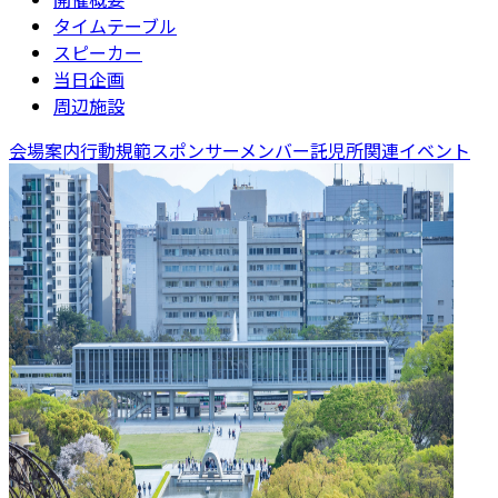
タイムテーブル
スピーカー
当日企画
周辺施設
会場案内
行動規範
スポンサー
メンバー
託児所
関連イベント