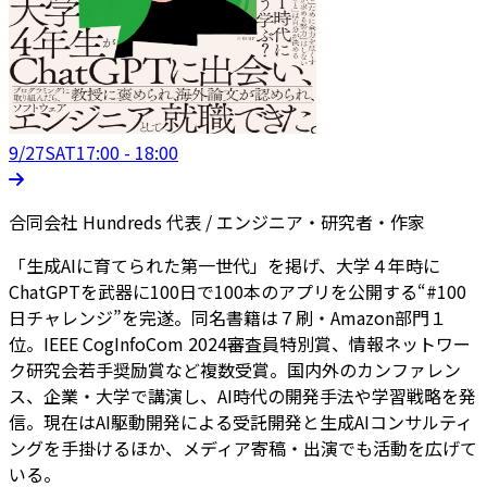
9/27
SAT
17:00 - 18:00
合同会社 Hundreds 代表 / エンジニア・研究者・作家
「生成AIに育てられた第一世代」を掲げ、大学４年時に
ChatGPTを武器に100日で100本のアプリを公開する“#100
日チャレンジ”を完遂。同名書籍は７刷・Amazon部門１
位。IEEE CogInfoCom 2024審査員特別賞、情報ネットワー
ク研究会若手奨励賞など複数受賞。国内外のカンファレン
ス、企業・大学で講演し、AI時代の開発手法や学習戦略を発
信。現在はAI駆動開発による受託開発と生成AIコンサルティ
ングを手掛けるほか、メディア寄稿・出演でも活動を広げて
いる。