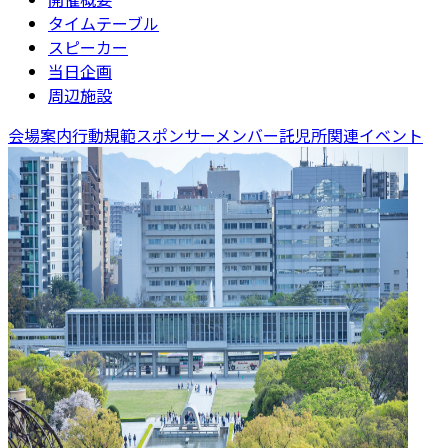
タイムテーブル
スピーカー
当日企画
周辺施設
会場案内
行動規範
スポンサー
メンバー
託児所
関連イベント