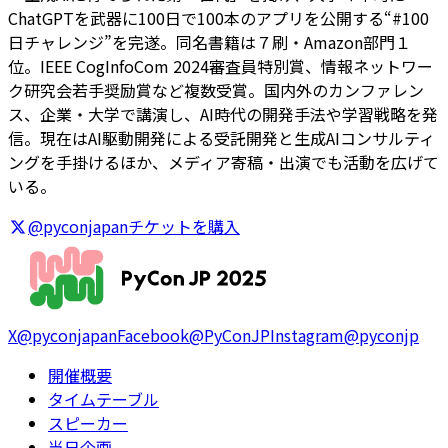
ChatGPTを武器に100日で100本のアプリを公開する“#100
日チャレンジ”を完遂。同名書籍は７刷・Amazon部門１
位。IEEE CogInfoCom 2024審査員特別賞、情報ネットワー
ク研究会若手奨励賞など複数受賞。国内外のカンファレン
ス、企業・大学で講演し、AI時代の開発手法や学習戦略を発
信。現在はAI駆動開発による受託開発と生成AIコンサルティ
ングを手掛けるほか、メディア寄稿・出演でも活動を広げて
いる。
@pyconjapan
チケットを購入
X
@pyconjapan
Facebook
@PyConJP
Instagram
@pyconjp
開催概要
タイムテーブル
スピーカー
当日企画