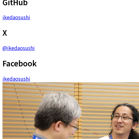
GitHub
ikedaosushi
X
@
ikedaosushi
Facebook
ikedaosushi