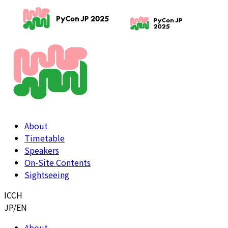
About
Timetable
Speakers
On-Site Contents
Sightseeing
ICCH
JP
/
EN
About