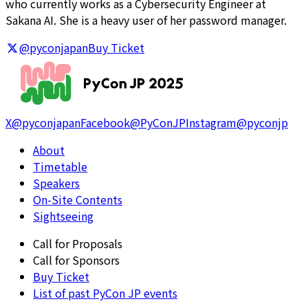
who currently works as a Cybersecurity Engineer at
Sakana AI. She is a heavy user of her password manager.
@pyconjapan
Buy Ticket
X
@pyconjapan
Facebook
@PyConJP
Instagram
@pyconjp
About
Timetable
Speakers
On-Site Contents
Sightseeing
Call for Proposals
Call for Sponsors
Buy Ticket
List of past PyCon JP events