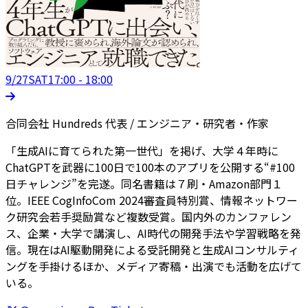
9/27
SAT
17:00 - 18:00
合同会社 Hundreds 代表 / エンジニア・研究者・作家
「生成AIに育てられた第一世代」を掲げ、大学４年時に
ChatGPTを武器に100日で100本のアプリを公開する“#100
日チャレンジ”を完遂。同名書籍は７刷・Amazon部門１
位。IEEE CogInfoCom 2024審査員特別賞、情報ネットワー
ク研究会若手奨励賞など複数受賞。国内外のカンファレン
ス、企業・大学で講演し、AI時代の開発手法や学習戦略を発
信。現在はAI駆動開発による受託開発と生成AIコンサルティ
ングを手掛けるほか、メディア寄稿・出演でも活動を広げて
いる。