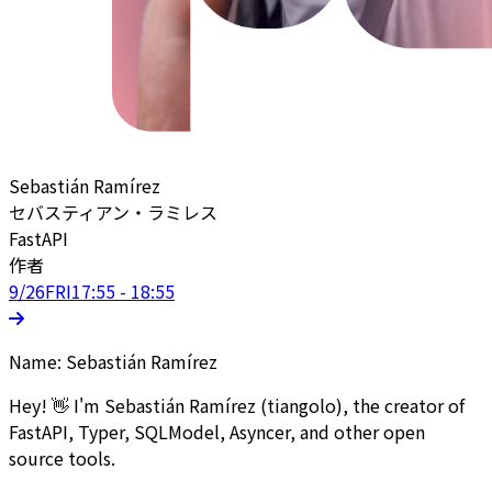
Sebastián Ramírez
セバスティアン・ラミレス
FastAPI
作者
9/26
FRI
17:55 - 18:55
Name: Sebastián Ramírez
Hey! 👋 I'm Sebastián Ramírez (tiangolo), the creator of
FastAPI, Typer, SQLModel, Asyncer, and other open
source tools.