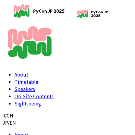
About
Timetable
Speakers
On-Site Contents
Sightseeing
ICCH
JP
/
EN
About