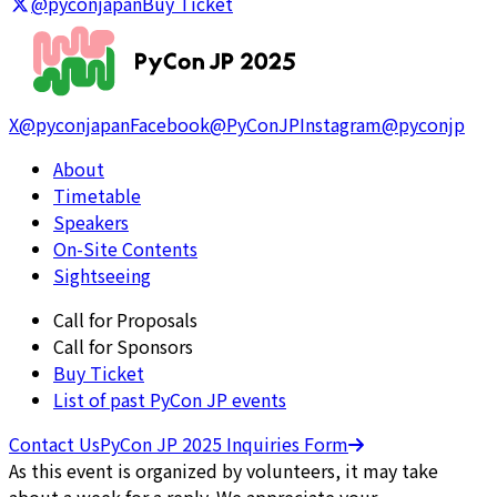
@pyconjapan
Buy Ticket
X
@pyconjapan
Facebook
@PyConJP
Instagram
@pyconjp
About
Timetable
Speakers
On-Site Contents
Sightseeing
Call for Proposals
Call for Sponsors
Buy Ticket
List of past PyCon JP events
Contact Us
PyCon JP 2025 Inquiries Form
As this event is organized by volunteers, it may take