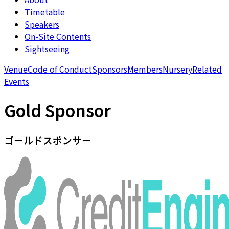
Timetable
Speakers
On-Site Contents
Sightseeing
Venue
Code of Conduct
Sponsors
Members
Nursery
Related
Events
Gold Sponsor
ゴールドスポンサー