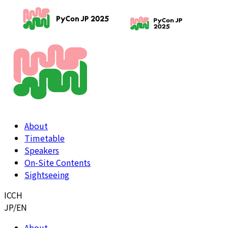
About
Timetable
Speakers
On-Site Contents
Sightseeing
ICCH
JP
/
EN
About