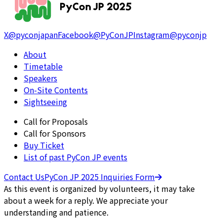
X
@pyconjapan
Facebook
@PyConJP
Instagram
@pyconjp
About
Timetable
Speakers
On-Site Contents
Sightseeing
Call for Proposals
Call for Sponsors
Buy Ticket
List of past PyCon JP events
Contact Us
PyCon JP 2025 Inquiries Form
As this event is organized by volunteers, it may take
about a week for a reply. We appreciate your
understanding and patience.