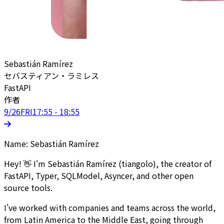
Sebastián Ramírez
セバスティアン・ラミレス
FastAPI
作者
9/26
FRI
17:55 - 18:55
Name: Sebastián Ramírez
Hey! 👋 I'm Sebastián Ramírez (tiangolo), the creator of
FastAPI, Typer, SQLModel, Asyncer, and other open
source tools.
I've worked with companies and teams across the world,
from Latin America to the Middle East, going through