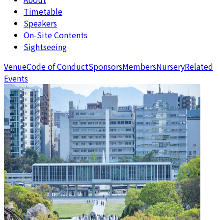
Timetable
Speakers
On-Site Contents
Sightseeing
Venue
Code of Conduct
Sponsors
Members
Nursery
Related
Events