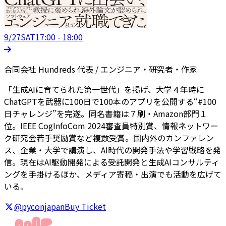
9/27
SAT
17:00 - 18:00
合同会社 Hundreds 代表 / エンジニア・研究者・作家
「生成AIに育てられた第一世代」を掲げ、大学４年時に
ChatGPTを武器に100日で100本のアプリを公開する“#100
日チャレンジ”を完遂。同名書籍は７刷・Amazon部門１
位。IEEE CogInfoCom 2024審査員特別賞、情報ネットワー
ク研究会若手奨励賞など複数受賞。国内外のカンファレン
ス、企業・大学で講演し、AI時代の開発手法や学習戦略を発
信。現在はAI駆動開発による受託開発と生成AIコンサルティ
ングを手掛けるほか、メディア寄稿・出演でも活動を広げて
いる。
@pyconjapan
Buy Ticket