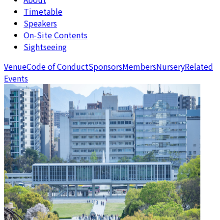
Timetable
Speakers
On-Site Contents
Sightseeing
Venue
Code of Conduct
Sponsors
Members
Nursery
Related
Events