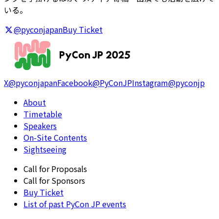
いる。
@pyconjapan
Buy Ticket
X
@pyconjapan
Facebook
@PyConJP
Instagram
@pyconjp
About
Timetable
Speakers
On-Site Contents
Sightseeing
Call for Proposals
Call for Sponsors
Buy Ticket
List of past PyCon JP events