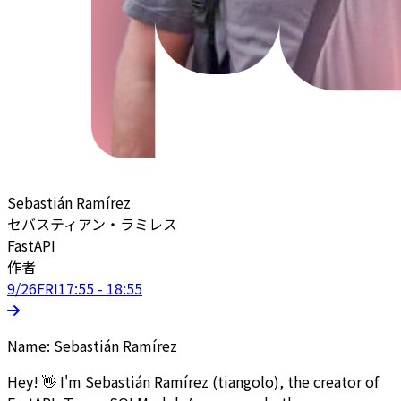
Sebastián Ramírez
セバスティアン・ラミレス
FastAPI
作者
9/26
FRI
17:55 - 18:55
Name: Sebastián Ramírez
Hey! 👋 I'm Sebastián Ramírez (tiangolo), the creator of