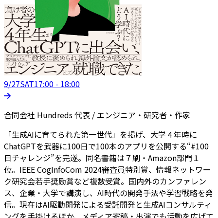
9/27
SAT
17:00 - 18:00
合同会社 Hundreds 代表 / エンジニア・研究者・作家
「生成AIに育てられた第一世代」を掲げ、大学４年時に
ChatGPTを武器に100日で100本のアプリを公開する“#100
日チャレンジ”を完遂。同名書籍は７刷・Amazon部門１
位。IEEE CogInfoCom 2024審査員特別賞、情報ネットワー
ク研究会若手奨励賞など複数受賞。国内外のカンファレン
ス、企業・大学で講演し、AI時代の開発手法や学習戦略を発
信。現在はAI駆動開発による受託開発と生成AIコンサルティ
ングを手掛けるほか、メディア寄稿・出演でも活動を広げて