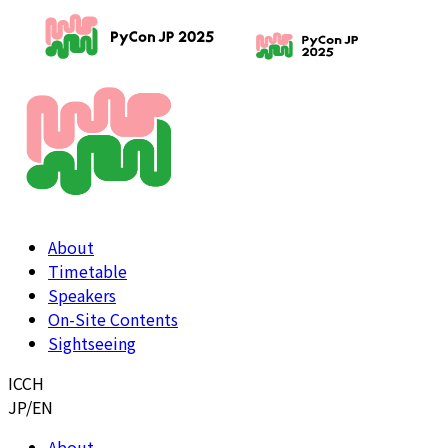
About
Timetable
Speakers
On-Site Contents
Sightseeing
ICCH
JP
/
EN
About