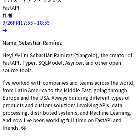
FastAPI
作者
9/26
FRI
17:55 - 18:55
Name: Sebastián Ramírez
Hey! 👋 I'm Sebastián Ramírez (tiangolo), the creator of
FastAPI, Typer, SQLModel, Asyncer, and other open
source tools.
I've worked with companies and teams across the world,
from Latin America to the Middle East, going through
Europe and the USA. Always building different types of
products and custom solutions involving APIs, data
processing, distributed systems, and Machine Learning.
And now I've been working full time on FastAPI and
friends. 🤓