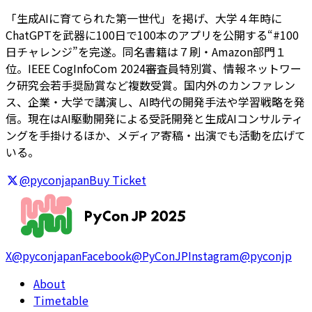
「生成AIに育てられた第一世代」を掲げ、大学４年時に
ChatGPTを武器に100日で100本のアプリを公開する“#100
日チャレンジ”を完遂。同名書籍は７刷・Amazon部門１
位。IEEE CogInfoCom 2024審査員特別賞、情報ネットワー
ク研究会若手奨励賞など複数受賞。国内外のカンファレン
ス、企業・大学で講演し、AI時代の開発手法や学習戦略を発
信。現在はAI駆動開発による受託開発と生成AIコンサルティ
ングを手掛けるほか、メディア寄稿・出演でも活動を広げて
いる。
@pyconjapan
Buy Ticket
X
@pyconjapan
Facebook
@PyConJP
Instagram
@pyconjp
About
Timetable