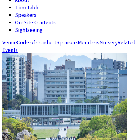
Timetable
Speakers
On-Site Contents
Sightseeing
Venue
Code of Conduct
Sponsors
Members
Nursery
Related
Events